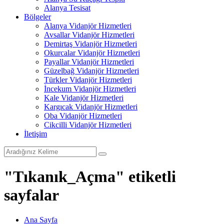
Alanya Tesisat
Bölgeler
Alanya Vidanjör Hizmetleri
Avsallar Vidanjör Hizmetleri
Demirtaş Vidanjör Hizmetleri
Okurcalar Vidanjör Hizmetleri
Payallar Vidanjör Hizmetleri
Güzelbağ Vidanjör Hizmetleri
Türkler Vidanjör Hizmetleri
İncekum Vidanjör Hizmetleri
Kale Vidanjör Hizmetleri
Kargıcak Vidanjör Hizmetleri
Oba Vidanjör Hizmetleri
Cikcilli Vidanjör Hizmetleri
İletişim
"Tıkanık_Açma" etiketli
sayfalar
Ana Sayfa